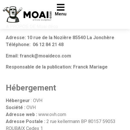
Menu
A PROPOS DE Moai déco
Adresse: 10 rue de la Nozière 85540 La Jonchère
Téléphone:
06 12 84 21 48
Email: franck@moaideco.com
Responsable de la publication: Franck Mariage
Hébergement
Hébergeur
: OVH
Société :
OVH
Adresse web :
www.ovh.com
Adresse Postale :
2 rue kellermann BP 80157 59053
ROUBAIX Cedex 1