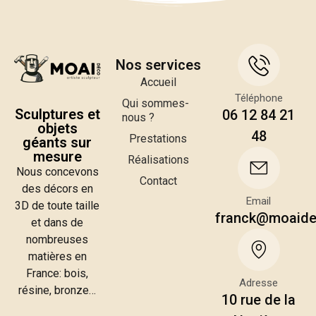
Nos services
Accueil
Téléphone
Qui sommes-
Sculptures et
06 12 84 21
nous ?
objets
48
Prestations
géants sur
mesure
Réalisations
Nous concevons
Contact
des décors en
Email
3D de toute taille
franck@moaid
et dans de
nombreuses
matières en
France: bois,
Adresse
résine, bronze…
10 rue de la