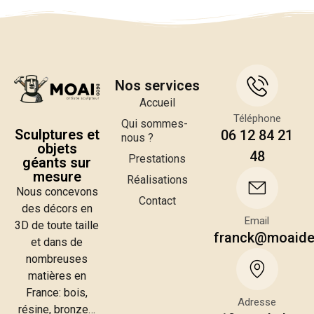
Nos services
Accueil
Téléphone
Qui sommes-
Sculptures et
06 12 84 21
nous ?
objets
48
Prestations
géants sur
mesure
Réalisations
Nous concevons
Contact
des décors en
Email
3D de toute taille
franck@moaid
et dans de
nombreuses
matières en
France: bois,
Adresse
résine, bronze…