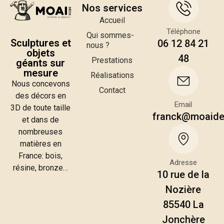
Nos services
Accueil
Téléphone
Qui sommes-
Sculptures et
06 12 84 21
nous ?
objets
48
Prestations
géants sur
mesure
Réalisations
Nous concevons
Contact
des décors en
Email
3D de toute taille
franck@moaid
et dans de
nombreuses
matières en
France: bois,
Adresse
résine, bronze…
10 rue de la
Nozière
85540 La
Jonchère