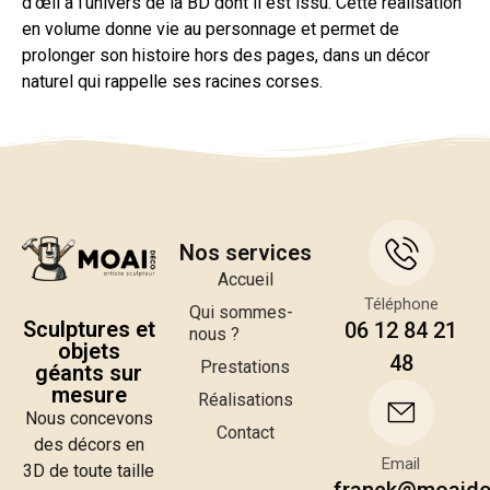
d’œil à l’univers de la BD dont il est issu. Cette réalisation
en volume donne vie au personnage et permet de
prolonger son histoire hors des pages, dans un décor
naturel qui rappelle ses racines corses.
Nos services
Accueil
Téléphone
Qui sommes-
Sculptures et
06 12 84 21
nous ?
objets
48
Prestations
géants sur
mesure
Réalisations
Nous concevons
Contact
des décors en
Email
3D de toute taille