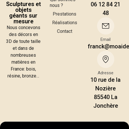
Sculptures et
06 12 84 21
nous ?
objets
48
Prestations
géants sur
mesure
Réalisations
Nous concevons
Contact
des décors en
Email
3D de toute taille
franck@moaid
et dans de
nombreuses
matières en
France: bois,
Adresse
résine, bronze…
10 rue de la
Nozière
85540 La
Jonchère