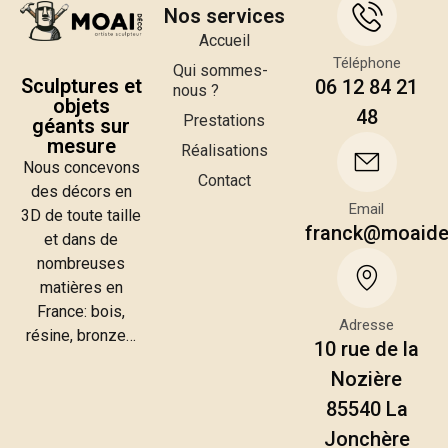
Nos services
Accueil
Téléphone
Qui sommes-
Sculptures et
06 12 84 21
nous ?
objets
48
Prestations
géants sur
mesure
Réalisations
Nous concevons
Contact
des décors en
Email
3D de toute taille
franck@moaid
et dans de
nombreuses
matières en
France: bois,
Adresse
résine, bronze…
10 rue de la
Nozière
85540 La
Jonchère