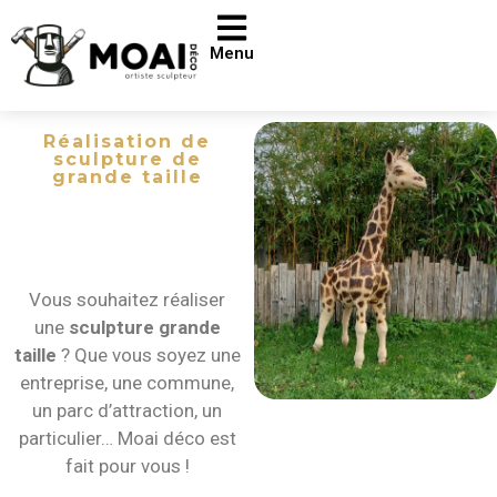
Menu
Réalisation de
sculpture de
grande taille
Moai déco -
Réalisation de
sculpture
grande taille
Vous souhaitez réaliser
une
sculpture grande
taille
? Que vous soyez une
entreprise, une commune,
un parc d’attraction, un
particulier… Moai déco est
fait pour vous !