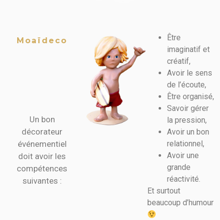
Être
Moaïdeco
Les
imaginatif et
qualités
créatif,
et les
Avoir le sens
de l’écoute,
compétences
Être organisé,
requises
Savoir gérer
Un bon
la pression,
décorateur
Avoir un bon
événementiel
relationnel,
Avoir une
doit avoir les
grande
compétences
réactivité.
suivantes :
Et surtout
beaucoup d’humour