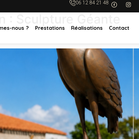
06 12 84 21 48
n :
Sculpture Géante
mes-nous ?
Prestations
Réalisations
Contact